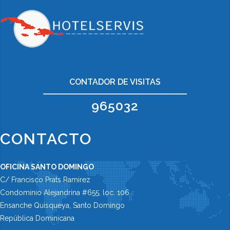
CONTADOR DE VISITAS
965032
CONTACTO
OFICINA SANTO DOMINGO
C/ Francisco Prats Ramirez
Condominio Alejandrina #655, loc. 106
Ensanche Quisqueya, Santo Domingo
República Dominicana