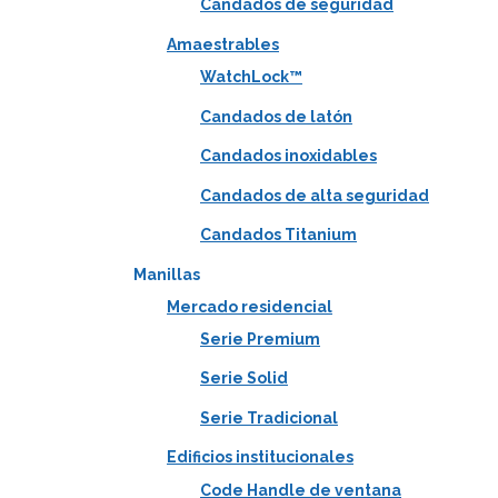
Candados de seguridad
Amaestrables
WatchLock™
Candados de latón
Candados inoxidables
Candados de alta seguridad
Candados Titanium
Manillas
Mercado residencial
Serie Premium
Serie Solid
Serie Tradicional
Edificios institucionales
Code Handle de ventana