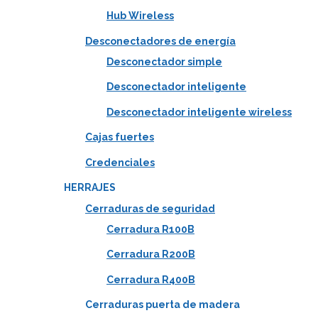
Hub Wireless
Desconectadores de energía
Desconectador simple
Desconectador inteligente
Desconectador inteligente wireless
Cajas fuertes
Credenciales
HERRAJES
Cerraduras de seguridad
Cerradura R100B
Cerradura R200B
Cerradura R400B
Cerraduras puerta de madera