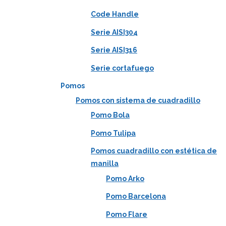
Code Handle
Serie AISI304
Serie AISI316
Serie cortafuego
Pomos
Pomos con sistema de cuadradillo
Pomo Bola
Pomo Tulipa
Pomos cuadradillo con estética de
manilla
Pomo Arko
Pomo Barcelona
Pomo Flare