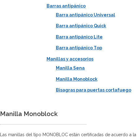
Barras antipánico
Barra antipánico Universal
Barra antipánico Quick
Barra antipánico Lite
Barra antipánico Top
Manillas y accesorios
Manilla Sena
Manilla Monoblock
Bisagras para puertas cortafuego
Manilla Monoblock
Las manillas del tipo MONOBLOC están certificadas de acuerdo a la