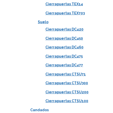
Cierrapuertas TEX14
Cierrapuertas TEX703
Suelo
Cierrapuertas DC420
Cierrapuertas DC450
Cierrapuertas DC460
Cierrapuertas DC475
Cierrapuertas DC477
Cierrapuertas CTSU71
Cierrapuertas CTSU300
Cierrapuertas CTSU200
Cierrapuertas CTSU100
Candados