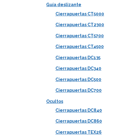
Guía deslizante
Cierrapuertas CT5000
Cierrapuertas CT2300
Cierrapuertas CT5700
Cierrapuertas CT4500
Cierrapuertas DC135
Cierrapuertas DC340
Cierrapuertas DC500
Cierrapuertas DC700
Ocultos
Cierrapuertas DC840
Cierrapuertas DC860
Cierrapuertas TEX26