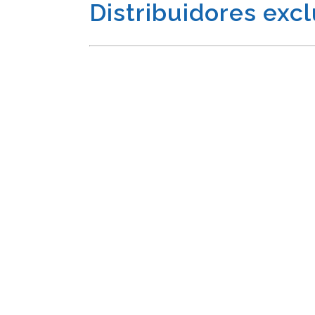
Distribuidores excl