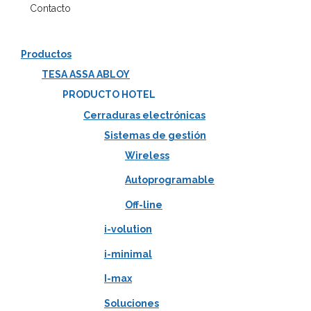
Contacto
Productos
TESA ASSA ABLOY
PRODUCTO HOTEL
Cerraduras electrónicas
Sistemas de gestión
Wireless
Autoprogramable
Off-line
i-volution
i-minimal
I-max
Soluciones