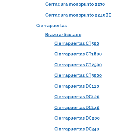
Cerradura monopunto 2230
Cerradura monopunto 2240BE
Cierrapuertas
Brazo articulado
Cierrapuertas CT500
Cierrapuertas CT1800
Cierrapuertas CT2500
Cierrapuertas CT3000
Cierrapuertas DC110
Cierrapuertas DC120
Cierrapuertas DC140
Cierrapuertas DC200
Cierrapuertas DC340