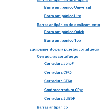
Barras antipánico de empuje
Barra antipánico Universal
Barra antipánico Lite
Barras antipánico de deslizamiento
Barra antipánico Quick
Barra antipánico Top
Equipamiento para puertas cortafuego
Cerraduras cortafuego
Cerradura 2030F
Cerradura CF50
Cerradura CF60
Contracerradura CF32
Cerradura 2UB0F
Barras antipánico