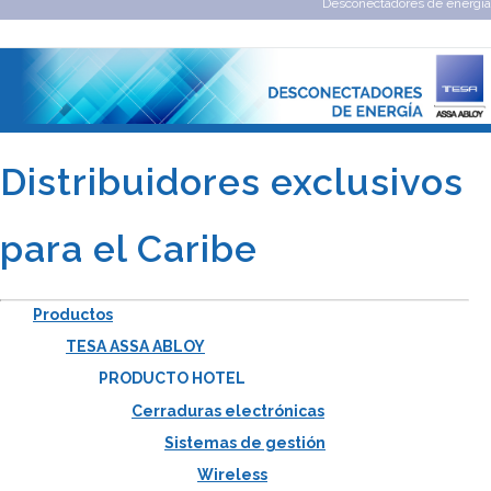
Desconectadores de energía
Distribuidores exclusivos
para el Caribe
Productos
TESA ASSA ABLOY
PRODUCTO HOTEL
Cerraduras electrónicas
Sistemas de gestión
Wireless