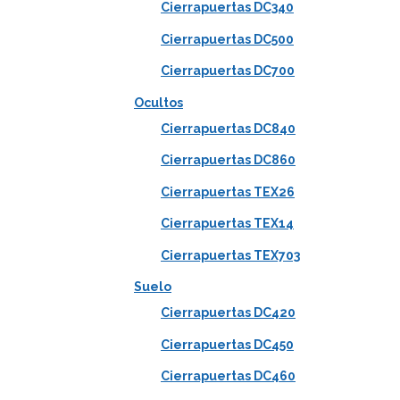
Cierrapuertas DC340
Cierrapuertas DC500
Cierrapuertas DC700
Ocultos
Cierrapuertas DC840
Cierrapuertas DC860
Cierrapuertas TEX26
Cierrapuertas TEX14
Cierrapuertas TEX703
Suelo
Cierrapuertas DC420
Cierrapuertas DC450
Cierrapuertas DC460