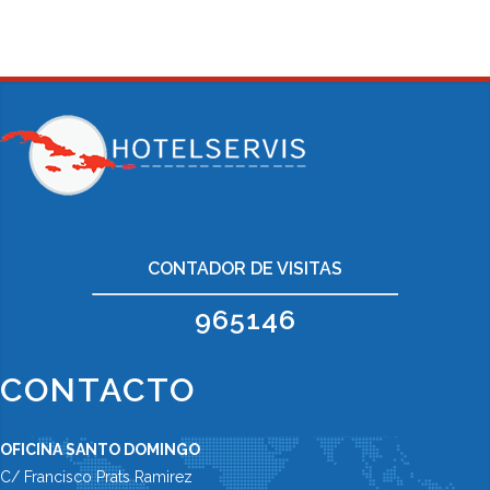
CONTADOR DE VISITAS
965146
CONTACTO
OFICINA SANTO DOMINGO
C/ Francisco Prats Ramirez