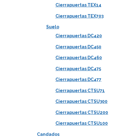
Cierrapuertas TEX14
Cierrapuertas TEX703
Suelo
Cierrapuertas DC420
Cierrapuertas DC450
Cierrapuertas DC460
Cierrapuertas DC475
Cierrapuertas DC477
Cierrapuertas CTSU71
Cierrapuertas CTSU300
Cierrapuertas CTSU200
Cierrapuertas CTSU100
Candados