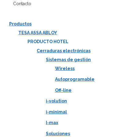
Contacto
Productos
TESA ASSA ABLOY
PRODUCTO HOTEL
Cerraduras electrónicas
Sistemas de gestión
Wireless
Autoprogramable
Off-line
i-volution
i-minimal
I-max
Soluciones