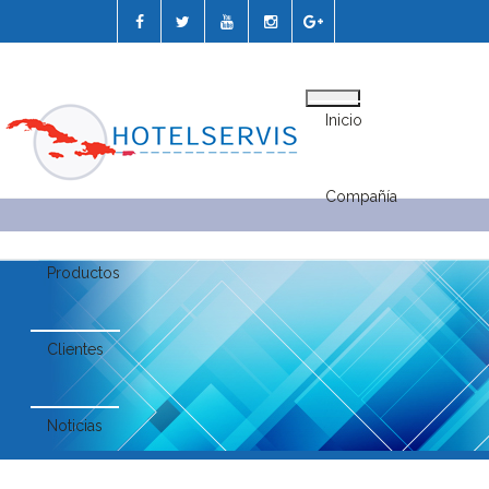
Inicio
Compañía
Productos
Clientes
Noticias