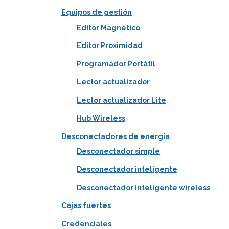
Equipos de gestión
Editor Magnético
Editor Proximidad
Programador Portátil
Lector actualizador
Lector actualizador Lite
Hub Wireless
Desconectadores de energía
Desconectador simple
Desconectador inteligente
Desconectador inteligente wireless
Cajas fuertes
Credenciales