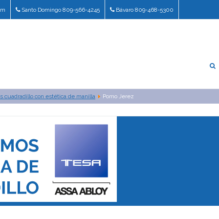
om
Santo Domingo 809-566-4245
Bávaro 809-468-5300
 cuadradillo con estética de manilla
Pomo Jerez