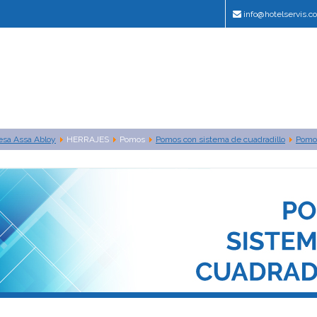
info@hotelservis.c
esa Assa Abloy
HERRAJES
Pomos
Pomos con sistema de cuadradillo
Pomos