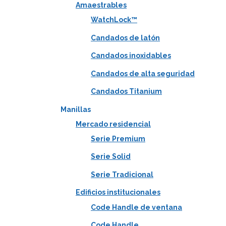
Amaestrables
WatchLock™
Candados de latón
Candados inoxidables
Candados de alta seguridad
Candados Titanium
Manillas
Mercado residencial
Serie Premium
Serie Solid
Serie Tradicional
Edificios institucionales
Code Handle de ventana
Code Handle