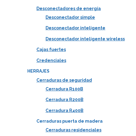
Desconectadores de energía
Desconectador simple
Desconectador inteligente
Desconectador inteligente wireless
Cajas fuertes
Credenciales
HERRAJES
Cerraduras de seguridad
Cerradura R100B
Cerradura R200B
Cerradura R400B
Cerraduras puerta de madera
Cerraduras residenciales