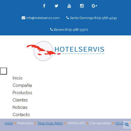
info@hotelservis.com
Santo Domingo 809-566-4245
Bávaro 809-468-5300
Inicio
Compañía
Productos
Clientes
Noticias
Contacto
Inicio
Productos
Tesa Assa Abloy
HERRAJES
Cierrapuertas
Ocultos