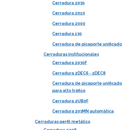
Cerradura 2030
Cerradura 2010
Cerradura 2000
Cerradura 130
Cerradura de picaporte unificado
Cerraduras institucionales
Cerradura 2030F
Cerradura 2DEC6 - 2DEC8
Cerradura de picaporte unificado
para alto tráfico
Cerradura 2UB0F
Cerradura 203MN automática
Cerraduras perfil metálico