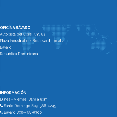
OFICINA BÁVARO
Autopista del Coral Km. 82
Plaza Industrial del Boulevard, Local 2
Bávaro
República Dominicana
INFORMACIÓN
Lunes - Viernes: 8am a 5pm
Santo Domingo 809-566-4245
Bávaro 809-468-5300